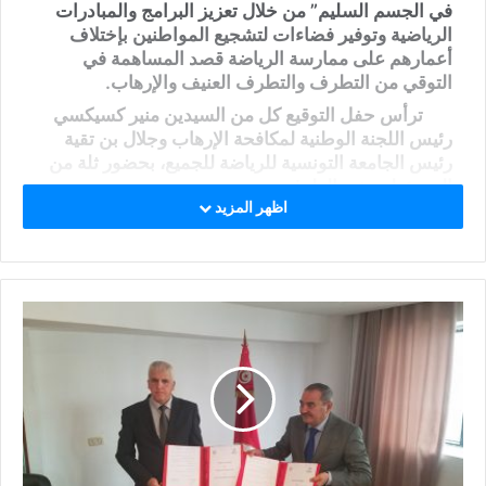
في الجسم السليم” من خلال تعزيز البرامج والمبادرات
الرياضية وتوفير فضاءات لتشجيع المواطنين بإختلاف
أعمارهم على ممارسة الرياضة قصد المساهمة في
التوقي من التطرف والتطرف العنيف والإرهاب.
ترأس حفل التوقيع كل من السيدين منير كسيكسي
رئيس اللجنة الوطنية لمكافحة الإرهاب وجلال بن تقية
رئيس الجامعة التونسية للرياضة للجميع، بحضور ثلة من
المسؤولين عن الطرفين.
اظهر المزيد
وبهذه المناسبة، أكّد السيد منير كسيكسي على أهمية
دور الرياضة والثقافة في نبذ التصحّر الفكري وتهذيب
الأفكار، معربا عن أمله في تعاضد جميع الجهود لتحقيق
الأهداف المرجوّة من هذه الشراكة.
من جهته، عبّر السيّد جلال بن تقية عن إعتزاز الجامعة
بإرساء علاقة شراكة وتعاون مع اللّجنة والعمل على نشر
الرياضة للجميع.