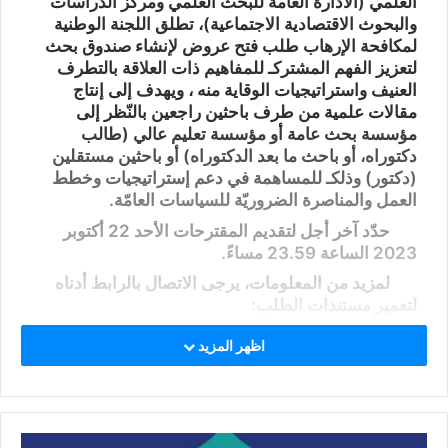
العلمي (الادارة العامة للبحث العلمي ومركز الدراسات
والبحوث الاقتصادية الاجتماعية)، تطلق اللجنة الوطنية
لمكافحة الإرهاب طلب فتح عروض لإنشاء صندوق بحث
لتعزيز الفهم المشتركـ للمفاهيم ذات العلاقة بالتطرف
العنيف واستراتيجيات الوقاية منه ، ويهدف إلى إنتاج
مقالات علمية من طرف باحثين راجعين بالنّظر إلى
مؤسسة بحث عامة أو مؤسسة تعليم عالي (طالب
دكتوراه، أو باحث ما بعد الدكتوراه) أو باحثين مستقلين
(دكتور) وذلكـ للمساهمة في دعم إستراتيجيات وخطط
العمل والمناصرة الضروريّة للسياسات العامّة.
حدّد آخر أجل لتقديم المقترحات الأحد 22 أكتوبر
2023 الساعة 23.59 مساءً.
لمزيد من المعلومات، يرجى الاتصال بالرابط أدناه
لتعمير مستندات الطلب:
https://procurement-
اظهر المزيد
notices.undp.org/view_notice.cfm?
notice_id=97990