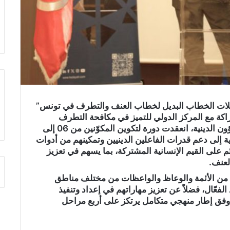
حملات الخطاب البديل لخطاب العنف والتطرف في تونس”
راكة مع المركز الدولي للتميز في مكافحة التطرف
والتطرف العنيف – هداية وبالتعاون مع وزارة الشؤون الدينية، انعقدت دورة لتكوين المكوّنين من 06 إلى
ود الرامية إلى دعم قدرات الفاعلين الدينيين وتمكينهم من أدوات
 على القيم الإنسانية المشتركة، بما يسهم في تعزيز
لعنف.
من الأئمة والوعاظ والواعظات من مختلف مناطق
فعّال، فضلاً عن تعزيز مهاراتهم في إعداد وتنفيذ
فق إطار منهجي متكامل يرتكز على أربع مراحل