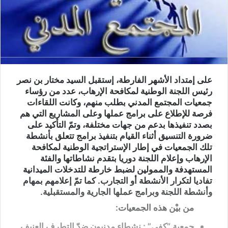
على إمتداد الأشهر الفارطة، إستقبل السيد مختار بن نصر
رئيس اللجنة الوطنية لمكافحة الإرهاب، عدد من رؤساء
جمعيات المجتمع المدني بطلب منهم، وكانت اللقاءات
فرصة للإطلاع على برامج عملها وعلى المشاريع التي هم
بصدد تنفيذها بدعم من جهات مختلفة، وتمّ التأكيد على
ضرورة التنسيق أثناء القيام بتنفيذ برامج تتعلق بأنشطة
تلك الجمعيات في إطار الإستراتجية الوطنية لمكافحة
الإرهاب وإعلام اللجنة دوريا بتقدم نشاطاتها والفئة
المستهدفة والممولين لضبط خارطة للتدخلات الميدانية
تفاديا لتكرار الأنشطة أو التجارب. كما تمّ إعلامهم بمهام
وأنشطة اللجنة وبرامج عملها الجارية والمستقبلية.
من بيْن هذه الجمعيات:
جمعية “كفى” : نشطاء مدنيون ضدّ التطرف العنيف.