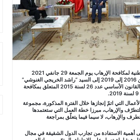
قدم السيد “منير كسيكسي” رئيس اللجنة الوطنية لمكافحة الإرهاب يوم الجمعة 29 جانفي 2021
التقرير الأول لنشاط اللجنة عن الفترة الممتدّة من 2016 إلى 2019 إلى السيد “راشد الخريجي الغنوشي”
رئيس مجلس نواب الشعب طبقا للفصل 70 من القانون الأساسي عدد 26 لسنة 2015 المتعلق بمكافحة
أعمال التي اتمّ إنجازها خلال الفترة المذكورة، مجموعة
تطرّف والإرهاب، مبرزا خطة العمل التي ستعتمدها
رف والإرهاب، لا سيما فيما يتعلّق بمراجعة
 أهمية الاستفادة من تجارب الدول الشقيقة في مجال