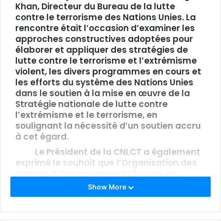
Khan, Directeur du Bureau de la lutte
contre le terrorisme des Nations Unies. La
rencontre était l’occasion d’examiner les
approches constructives adoptées pour
élaborer et appliquer des stratégies de
lutte contre le terrorisme et l’extrémisme
violent, les divers programmes en cours et
les efforts du système des Nations Unies
dans le soutien à la mise en œuvre de la
Stratégie nationale de lutte contre
l’extrémisme et le terrorisme, en
soulignant la nécessité d’un soutien accru
à cet égard.
Le Président de la CNLCT a également
exprimé le souhait que l’Organisation des
Nations Unies soutienne la Tunisie, en
particulier en fournissant davantage de
Show More
fonds pour assurer la mise en œuvre des
plans d’action sectoriels ministériels dans
le cadre de la Stratégie Nationale de Lutte