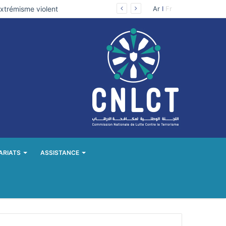
extrémisme violent
Ar
I
Fr
ARIATS
ASSISTANCE