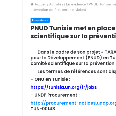
Accueil
/
Activités
/
En évidence
/
PNUD Tunisie met
prévention de l’extrémisme violent
En évidence
PNUD Tunisie met en place
scientifique sur la prévent
Dans le cadre de son projet « TA
pour le Développement (PNUD) en Tuni
comité scientifique sur la prévention
Les termes de références sont disp
– ONU en Tunisie :
https://tunisia.un.org/fr/jobs
– UNDP Procurement :
http://procurement-notices.undp.
TUN-00143