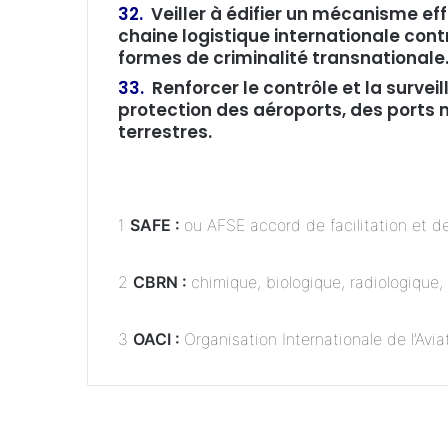
32.
Veiller à édifier un mécanisme eff
chaine logistique internationale cont
formes de criminalité transnationale
33.
Renforcer le contrôle et la surveil
protection des aéroports, des ports 
terrestres.
1
SAFE :
ou AFSE accord de facilitation et 
2
CBRN :
chimique, biologique, radiologique,
3
OACI :
Organisation Internationale de l’Avia