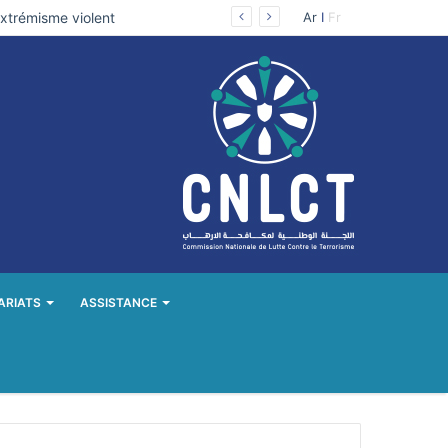
extrémisme violent
Ar
I
Fr
ARIATS
ASSISTANCE