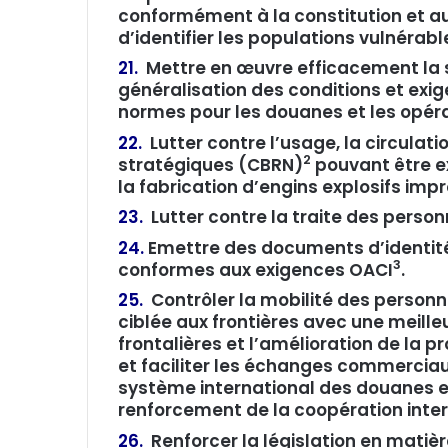
conformément à la constitution et aux
d’identifier les populations vulnérabl
21.
Mettre en œuvre efficacement la 
généralisation des conditions et exi
normes pour les douanes et les opé
22.
Lutter contre l’usage, la circulati
2
stratégiques (CBRN)
pouvant être ex
la fabrication d’engins explosifs impr
23.
Lutter contre la traite des person
24.
Emettre des documents d’identité
3
conformes aux exigences OACI
.
25.
Contrôler la mobilité des personn
ciblée aux frontières avec une meill
frontalières et l’amélioration de la p
et faciliter les échanges commerciau
système international des douanes et
renforcement de la coopération inte
26.
Renforcer la législation en matièr