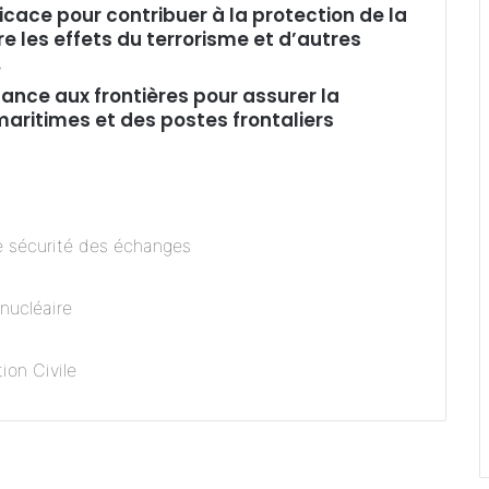
icace pour contribuer à la protection de la
re les effets du terrorisme et d’autres
.
lance aux frontières pour assurer la
maritimes et des postes frontaliers
de sécurité des échanges
 nucléaire
tion Civile