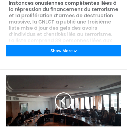
instances onusiennes compétentes liées à
la répression du financement du terrorisme
et la prolifération d’armes de destruction
massive, la CNLCT a publié une troisième
liste mise à jour des gels des avoirs
d’individus et d’entités liés au terrorisme.
La liste comprend 39 personnes liées aux
activités terroristes.
Show More
La liste nationale des personnes,
organisations et entités associées au
terrorisme a été mise à jour et publiée sur
le site Web de la Commission, www.cnlct.tn.