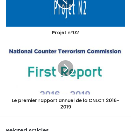
participants pour faire face à diverses
situations vulnérables de polarisation et
d’extrémisme.
La session a également été l’occasion
Projet n°02
de discuter des activités et des guides
d’évaluation des besoins pour les
professionnels du domaine, pour aider les
praticiens à comprendre comment
soutenir les jeunes et les enfants et les
encourager à renforcer leur sentiment
d’appartenance et d’identité et comment
créer des espaces de dialogue sûrs tout en
leur accompagnant dans le domaine de la
numérisation et des médias utilisant
l’Internet.
Le premier rapport annuel de la CNLCT 2016-
2019
Related Articles