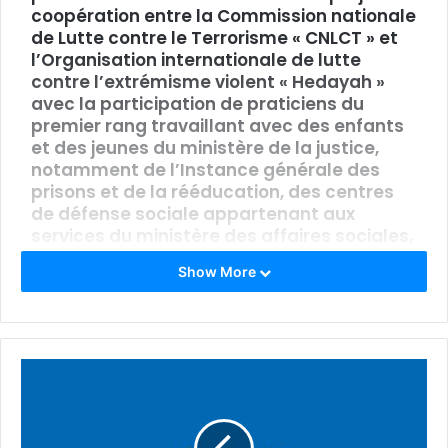
coopération entre la Commission nationale
de Lutte contre le Terrorisme « CNLCT » et
l’Organisation internationale de lutte
contre l’extrémisme violent « Hedayah »
avec la participation de praticiens du
premier rang travaillant avec des enfants
et des jeunes du ministère de la justice,
notamment de l’Instance générale des
prisons et de la rééducation, des centres
de défense sociale appartenant aux
services du ministère des affaires sociales,
et des représentants du corps des
Show More
délégués à la protection de l’enfance du
ministère de la femme, la famille et les
personnes âgées.
Neila Feki, vice-présidente de la CNLCT,
a présidé l’ouverture et la clôture de cette
session, qui a été caractérisée par de
riches discussions et un partage de bonnes
pratiques, ainsi que par la formation des