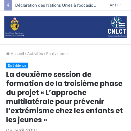
Déclaration des Nations Unies à l’occasion de la journée internationale pour la prévention de l’extrémisme violent qui conduit au terrorisme.
Ar
I
Fr
Accueil
/
Activités
/
En évidence
En évidence
La deuxième session de
formation de la troisième phase
du projet « L’approche
multilatérale pour prévenir
l’extrémisme chez les enfants et
les jeunes »
09 avril 2021