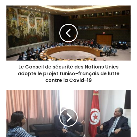
destruction massive.
La CNLCT a décidé le
23 juillet 2020
à 13.00H,
de
reconduire le gel des fonds et avoirs de
14
personnes physiques , Associés au terrorisme.
La liste nationale a été mise à jour et rendue
publique sur le lien suivant
(Cliquez ici)
.
Le Conseil de sécurité des Nations Unies
adopte le projet tuniso-français de lutte
contre la Covid-19