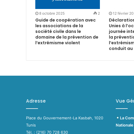
8 octobre 2025
2
12 février 2
Guide de coopération avec
Déclaratio
les associations de la
Unies à l’o
société civile dans le
journée int
domaine de la prévention de
la préventi
l’extrémisme violent
l’extrémism
conduit au 
Adresse
Vue Gé
Place du Gouvernement-La Kasbah, 1020
La C
Tunis
Nationale
Tél. : (216) 70 728 630