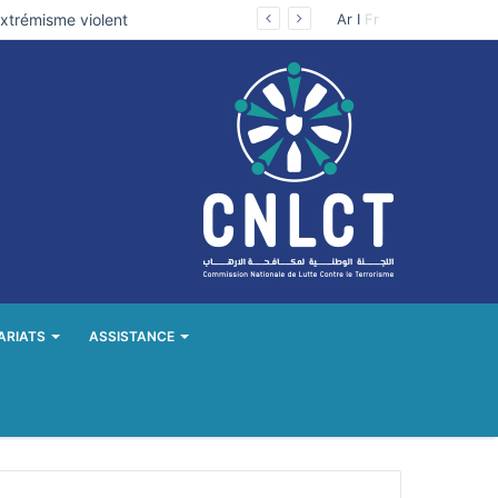
extrémisme violent
Ar
I
Fr
ARIATS
ASSISTANCE