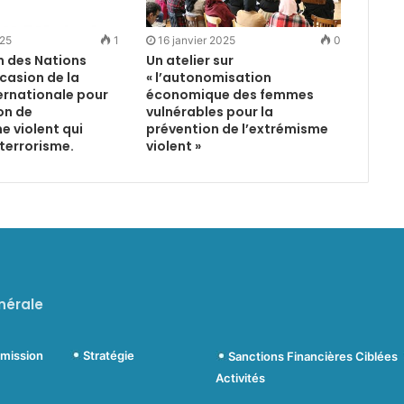
025
1
16 janvier 2025
0
n des Nations
Un atelier sur
ccasion de la
« l’autonomisation
ernationale pour
économique des femmes
on de
vulnérables pour la
e violent qui
prévention de l’extrémisme
terrorisme.
violent »
nérale
ommission
Stratégie
Sanctions Financières Ciblées
Activités