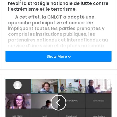
revoir la stratégie nationale de lutte contre
l’extrémisme et le terrorisme.
A cet effet, la CNLCT a adopté une
approche participative et concertée
impliquant toutes les parties prenantes y
compris les institutions publiques, les
partenaires nationaux et internationaux au
service d’une vision et de plans nationaux
stratégiques pour la prévention de
l’extrémisme et du terrorisme.
Show More